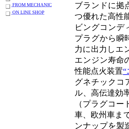
ブランドに拠
FROM MECHANIC
ON LINE SHOP
つ優れた高性
ビングコンデ
プラグから瞬
力に出力しエ
エンジン寿命
性能点火装置
グネチックコ
ル、高伝達効
（プラグコー
車、欧州車ま
ンナップを製