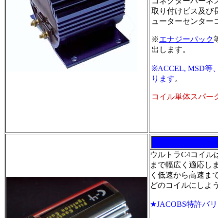
コネクターハーネ
取り付けビス及び
ューターセンター
※
エナジーパック
出します。
※ACCEL, M
ります
。
コイル単体スパーク
ウルトラC4コイ
まで幅広く適応し
く低速から高速ま
どのコイルにしよ
★JACOBS特許