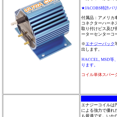
★JACOBS特許
付属品：アメリカ
コネクターハーネ
取り付けビス及び
ーターセンターコ
※
エナジーパック
出します。
※ACCEL, M
ります。
コイル単体スパーク
エナジーコイルは
による強力で優れ
も最適です。いか