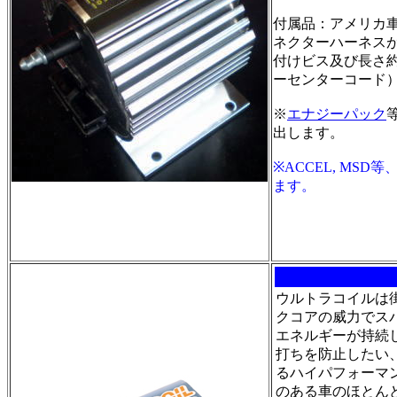
付属品：アメリカ
ネクターハーネス
付けビス及び長さ約
ーセンターコード
※
エナジーパック
出します。
※ACCEL, MS
ます。
ウルトラコイルは街
クコアの威力でス
エネルギーが持続
打ちを防止したい
るハイパフォーマ
のある車のほとん