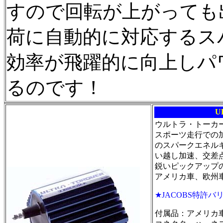
すので回転が上がっても
荷に自動的に対応するス
効率が飛躍的に向上しパ
るのです！
U
ウルトラ・トーカ
スポーツ走行での
のスパークエネル
い越し加速、交差
鋭いピックアップ
アメリカ車、欧州
★JACOBS特許
付属品：アメリカ